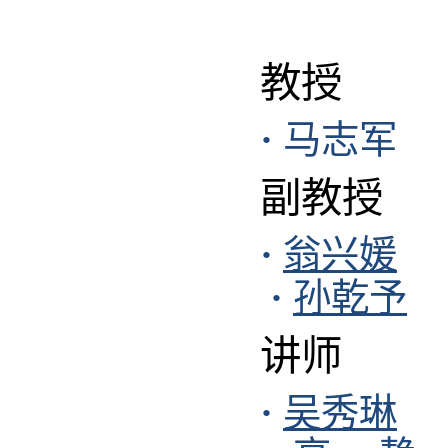
教授
·
马志军
副教授
·
翁兴媛
·
孙乾予
讲师
·
吴秀琳