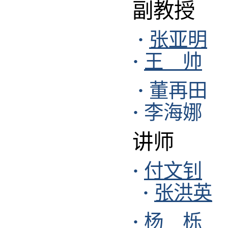
副教授
·
张亚明
·
王 帅
·
董再田
·
李海娜
讲师
·
付文钊
·
张洪英
·
杨 栎