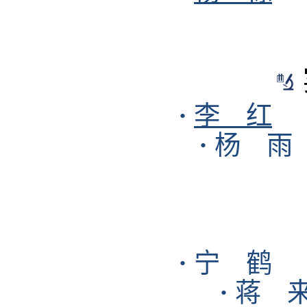
·
李 红
·
杨 雨
·
宁 鹤
·
蒋 