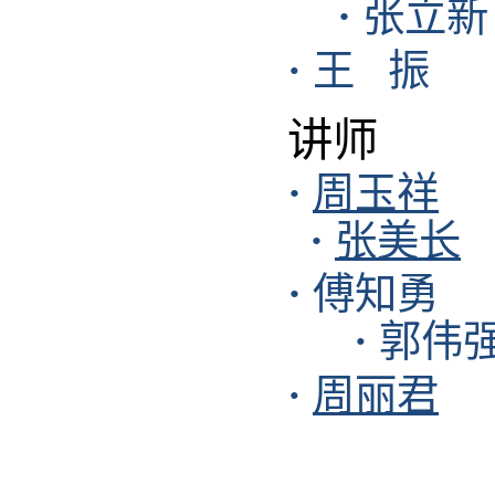
·
张立新
·
王 振
讲师
·
周玉祥
·
张美长
·
傅知勇
·
郭伟
·
周丽君