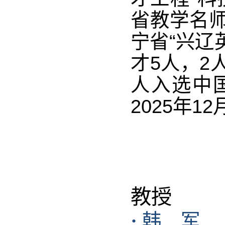
省教学名师
宁省“兴辽
才5人，2
人入选中
2025年1
教授
·
韩 军