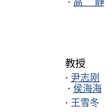
·
高 静
教授
·
尹志刚
·
侯海海
·
王雪冬