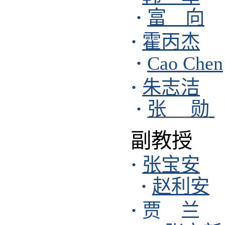
·
富 向
·
霍丙杰
·
Cao Chen
·
朱志洁
·
张 勋
副教授
·
张宝安
·
赵利安
·
贾 兰