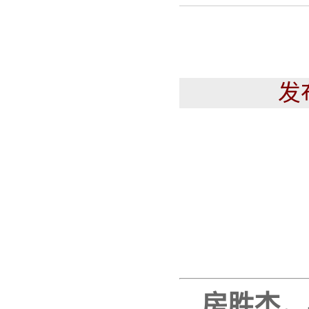
发
房胜杰
，