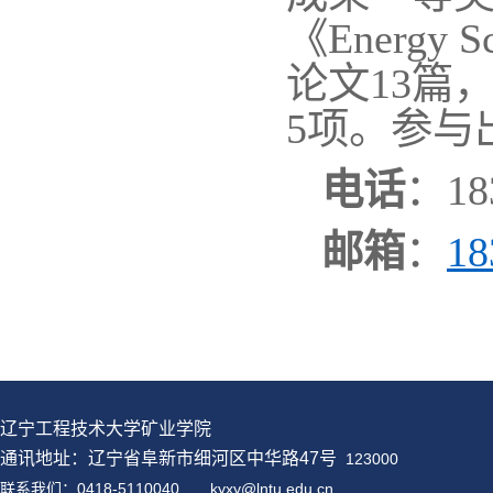
《Energy 
论文13篇
5项。参与
电话
：18
邮箱
：
18
辽宁工程技术大学矿业学院
通讯地址：辽宁省阜新市细河区中华路47号
123000
联系我们：0418-5110040
kyxy@
lntu
.edu.cn