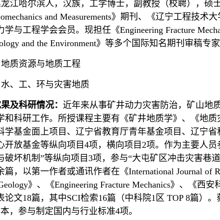
龙江哈尔滨人，汉族，工学博士，副教授（校聘），硕士生导师，《
of Geomechanics and Measurements》期刊
程学会会员。现担任《Engineering Fracture Mechanics》
g Geology and the Environment》等多个国际知名期刊审稿专
：
地质资源与地质工程
：
水、工、环与灾害地质
成果及科研情况：
近年来从事矿井动力灾害防治，矿山地
学和科研工作。所授课程主要有《矿井地质学》、《地质
科学基金面上项目、辽宁省教育厅青年基金项目、辽宁省
心开放基金等纵向项目4项，横向项目2项。作为主要人员
与破坏机制”等纵向项目3项，参与“大屯矿区冲击灾害巷道
第一作者或通讯作者在《International Journal of Rock M
ing Geology》、《Engineering Fracture Mec
论文18篇，其中SCI检索16篇（中科院1区 TOP 8篇
2本，参与制定国内与行业标准4项。