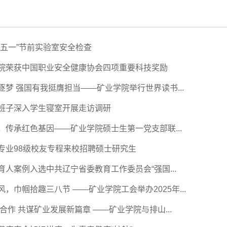
“五一”节前实验室安全检查
院荣获中国职业安全健康协会四项重要科技奖励
逐梦 强国有我挺膺担当——矿业学院举行世界读书...
班子深入学生寝室开展走访调研
，传承红色基因——矿业学院硕士生第一党支部联...
专业98级校友专程来校招聘硕士研究生
育人案例入选中共辽宁省委教育工作委员会“强国...
，巾帼拾趣三八节 ——矿业学院工会举办2025年...
合作 共谋矿业发展新篇章 ——矿业学院与排山...