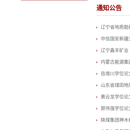
通知公告
辽宁省地质勘探
中信国安新疆
辽宁鑫丰矿业
内蒙古能源集
岳增川学位论
山东省煤田地
黄云龙学位论
郭伟强学位论
陕煤集团神木红