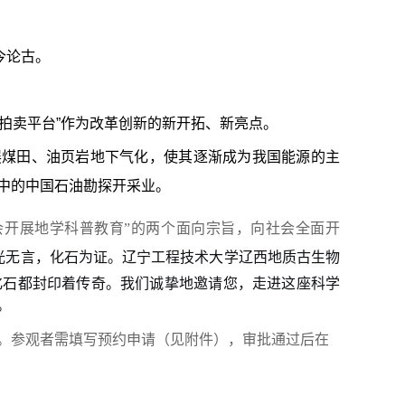
今论古。
与拍卖平台”作为改革创新的新开拓、新亮点。
展煤田、油页岩地下气化，使其逐渐成为我国能源的主
中的中国石油勘探开采业。
会开展地学科普教育”的两个面向宗旨，向社会全面开
光无言，化石为证。辽宁工程技术大学辽西地质古生物
化石都封印着传奇。我们诚挚地邀请您，走进这座科学
。
。参观者需填写预约申请（见附件），审批通过后在