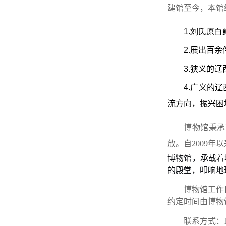
建馆至今，本馆
1.刘氏原白
2.展出百
3.狭义的
4.广义的
流方向，振兴困
博物馆秉承
放。自
2009
年以
博物馆，承载着
的殿堂，叩响地
博物馆工作
约定时间由博物
联系方式：18