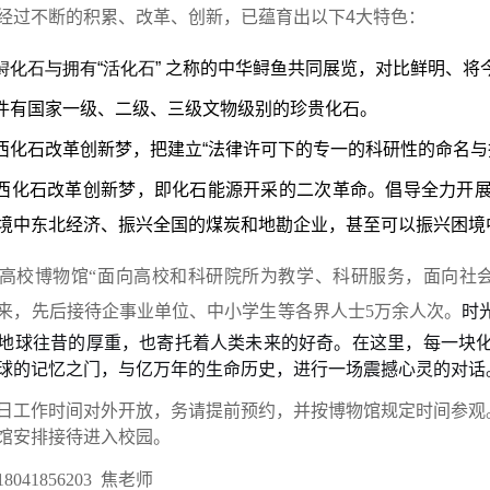
经过不断的积累、改革、创新，已蕴育出以下4大特色：
鲟化石与拥有“活化石”
之称的中华鲟鱼共同展览，对比鲜明、将
余件有国家一级、二级、三级文物级别的珍贵化石。
辽西化石改革创新梦，把建立“法律许可下的专一的科研性的命名
辽西化石改革创新梦，即化石能源开采的二次革命。倡导全力开
境中东北经济、振兴全国的煤炭和地勘企业，甚至可以振兴困境
高校博物馆“面向高校和科研院所为教学、科研服务，面向社
时
来，先后接待企事业单位、中小学生等各界人士
5
万余人次。
地球往昔的厚重，也寄托着人类未来的好奇。在这里，每一块
球的记忆之门，与亿万年的生命历史，进行一场震撼心灵的对话
日工作时间对外开放，务请提前预约，并按博物馆规定时间参观
馆安排接待进入校园。
041856203 焦老师