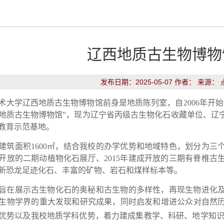
辽西地质古生物博物
发布日期：2025-05-07 作者： 来源：
术大学辽西地质古生物博物馆前身是地质陈列室，自2006年开始
地质古生物博物馆”，现
为辽宁省丙级古生物化石收藏单位、辽
教育示范基地。
建筑面积1600㎡，
结合我校的办学优势和地域特色，划分为三个
建成开放的二期动植物化石展厅、2015年建成开放的三期有脊椎
新恐龙足迹化石、丰富的矿物、岩石和煤样标本等。
旨在展示古生物化石的奥秘和古生物的多样性，再现生物进化
生物学界的重大发现和研究成果，同时启发和增进公众对自然
优势以及我校地质学科优势，着力建成集教学、科研、地学知