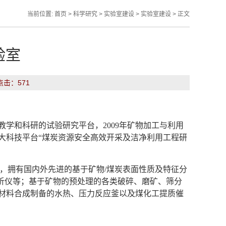
当前位置:
首页
>
科学研究
>
实验室建设
>
实验室建设
> 正文
验室
 点击：
571
学和科研的试验研究平台，2009年矿物加工与利用
重大科技平台“煤炭资源安全高效开采及洁净利用工程研
万元，拥有国内外先进的基于矿物/煤炭表面性质及特征分
分析仪等；基于矿物的预处理的各类破碎、磨矿、筛分
材料合成制备的水热、压力反应釜以及煤化工提质催