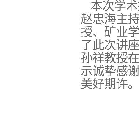
本次学术
赵忠海主
授、矿业
了此次讲
孙祥教授
示诚挚感
美好期许