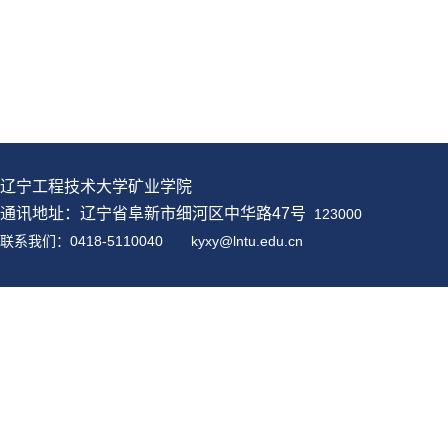
辽宁工程技术大学矿业学院
通讯地址：辽宁省阜新市细河区中华路47号
123000
联系我们：0418-5110040
kyxy@
lntu
.edu.cn