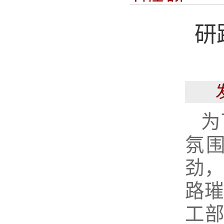
研
为
氛
劲，
路璀
工