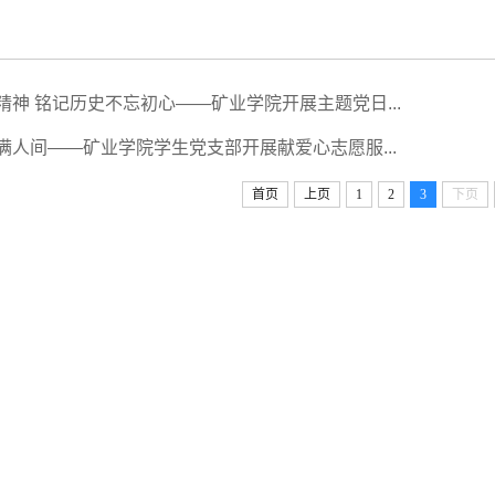
精神 铭记历史不忘初心——矿业学院开展主题党日...
满人间——矿业学院学生党支部开展献爱心志愿服...
首页
上页
1
2
3
下页